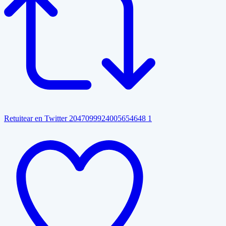
Retuitear en Twitter 2047099924005654648
1