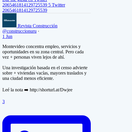
2065461814129725539
5
Twitter
2065461814129725539
Revista Construcción
@construccionuru
·
1 Jun
Montevideo concentra empleo, servicios y
oportunidades en su zona central. Pero cada
vez + personas viven lejos de ahí.
Una investigación basada en el censo advierte
sobre + viviendas vacías, mayores traslados y
una ciudad menos eficiente.
Leé la nota ➡️ http://shorturl.at/Dwjee
3