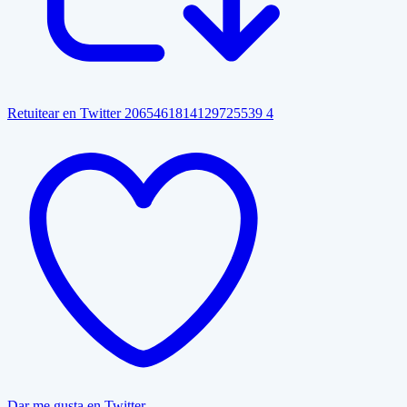
Retuitear en Twitter 2065461814129725539
4
Dar me gusta en Twitter