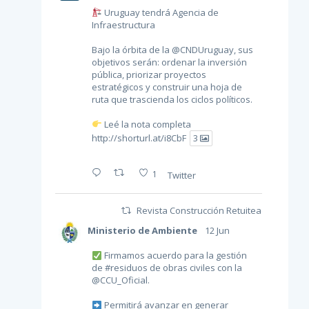
Uruguay tendrá Agencia de
Infraestructura
Bajo la órbita de la
@CNDUruguay
, sus
objetivos serán: ordenar la inversión
pública, priorizar proyectos
estratégicos y construir una hoja de
ruta que trascienda los ciclos políticos.
Leé la nota completa
http://shorturl.at/i8CbF
3
1
Twitter
Revista Construcción Retuiteado
Ministerio de Ambiente
12 Jun
Firmamos acuerdo para la gestión
de
#residuos
de obras civiles con la
@CCU_Oficial
.
Permitirá avanzar en generar