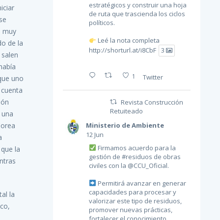
estratégicos y construir una hoja
iciar
de ruta que trascienda los ciclos
se
políticos.
io muy
Leé la nota completa
do de la
http://shorturl.at/i8CbF
3
 salen
había
1
Twitter
 que uno
 cuenta
ión
Revista Construcción
Retuiteado
e una
Ministerio de Ambiente
Corea
12 Jun
a
Firmamos acuerdo para la
 que la
gestión de
#residuos
de obras
ntras
civiles con la
@CCU_Oficial
.
Permitirá avanzar en generar
capacidades para procesar y
al la
valorizar este tipo de residuos,
nco,
promover nuevas prácticas,
fortalecer el conocimiento