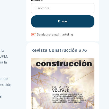
Revista Construcción #76
 la
e UPM,
ra la
ridad
decisión
el