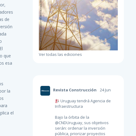
or,
jadores
as de
versión
iada
o
El
Ver todas las ediciones
go que
os esa
os
Revista Construcción
24 Jun
por la
os
Uruguay tendrá Agencia de
para
Infraestructura
plica el
Bajo la órbita de la
@CNDUruguay
, sus objetivos
serán: ordenar la inversión
pública, priorizar proyectos