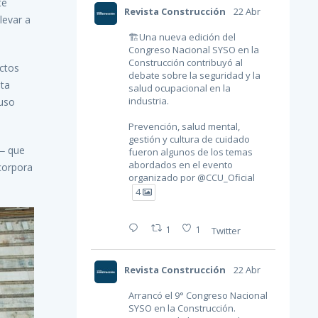
te
Revista Construcción
22 Abr
levar a
🏗Una nueva edición del
Congreso Nacional SYSO en la
Construcción contribuyó al
ctos
debate sobre la seguridad y la
sta
salud ocupacional en la
industria.
luso
Prevención, salud mental,
gestión y cultura de cuidado
6‒ que
fueron algunos de los temas
abordados en el evento
corpora
organizado por
@CCU_Oficial
4
1
1
Twitter
Revista Construcción
22 Abr
Arrancó el 9° Congreso Nacional
SYSO en la Construcción.