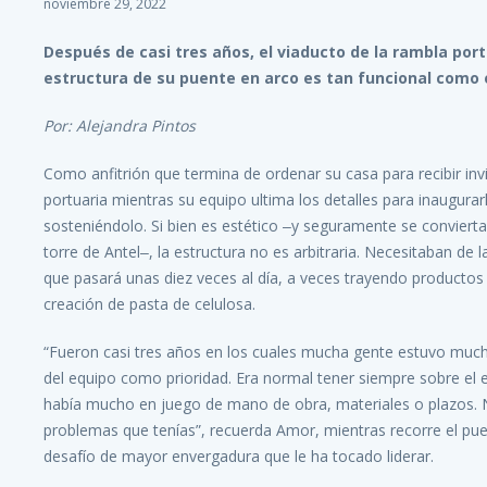
noviembre 29, 2022
Después de casi tres años, el viaducto de la rambla por
estructura de su puente en arco es tan funcional como 
Por: Alejandra Pintos
Como anfitrión que termina de ordenar su casa para recibir inv
portuaria mientras su equipo ultima los detalles para inaugura
sosteniéndolo. Si bien es estético ‒y seguramente se convierta
torre de Antel‒, la estructura no es arbitraria. Necesitaban de 
que pasará unas diez veces al día, a veces trayendo productos
creación de pasta de celulosa.
“Fueron casi tres años en los cuales mucha gente estuvo muc
del equipo como prioridad. Era normal tener siempre sobre el es
había mucho en juego de mano de obra, materiales o plazos. N
problemas que tenías”, recuerda Amor, mientras recorre el puent
desafío de mayor envergadura que le ha tocado liderar.