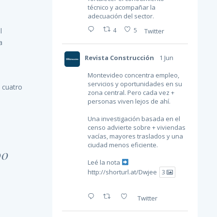
técnico y acompañar la
adecuación del sector.
4
5
l
Twitter
a
n
Revista Construcción
1 Jun
Montevideo concentra empleo,
servicios y oportunidades en su
 cuatro
zona central. Pero cada vez +
personas viven lejos de ahí.
Una investigación basada en el
censo advierte sobre + viviendas
vacías, mayores traslados y una
ciudad menos eficiente.
00
Leé la nota
http://shorturl.at/Dwjee
3
Twitter