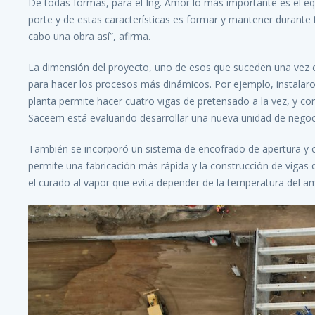
De todas formas, para el Ing. Amor lo más importante es el eq
porte y de estas características es formar y mantener durante t
cabo una obra así”, afirma.
La dimensión del proyecto, uno de esos que suceden una vez c
para hacer los procesos más dinámicos. Por ejemplo, instalar
planta permite hacer cuatro vigas de pretensado a la vez, y co
Saceem está evaluando desarrollar una nueva unidad de negoci
También se incorporó un sistema de encofrado de apertura y ci
permite una fabricación más rápida y la construcción de vigas
el curado al vapor que evita depender de la temperatura del a