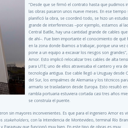
“Desde que se firmó el contrato hasta que pudimos in
las obras pasaron unos nueve meses. En ese tiempo 
planificó la obra, se coordinó todo, se hizo un estud
grande de interferencias ‒por ejemplo, estamos al la
Central Batlle, hay una cantidad grande de cables que
de ahí‒. Fue bien importante el conocimiento de qué 
en la zona donde íbamos a trabajar, porque una vez
pone a un equipo a excavar los riesgos son grandes”,
Amor. Esto implicó relocalizar tres cables de alta tens
para UTE; uno de ellos atravesaba el cantero y era d
tecnología antigua. Ese cable llegó a Uruguay desde 
del Sur, los empalmes de Alemania y los técnicos par
armarlo se trasladaron desde Europa. Esto resultó en
rambla portuaria estuviera cortada casi tres años mie
se construía el puente.
eron sin mayores inconvenientes. Es que para el ingeniero Amor es vit
os
stakeholders
, con la Intendencia de Montevideo, terminal Río Bra
u y Paraguay que funcionó muy bien. En este tipo de obras es muy