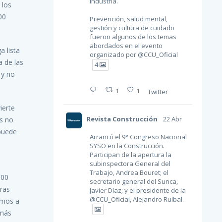
industria.
 los
00
Prevención, salud mental,
gestión y cultura de cuidado
fueron algunos de los temas
abordados en el evento
a lista
organizado por
@CCU_Oficial
a de las
4
 y no
1
1
Twitter
ierte
Revista Construcción
22 Abr
os no
puede
Arrancó el 9° Congreso Nacional
SYSO en la Construcción.
Participan de la apertura la
subinspectora General del
l
Trabajo, Andrea Bouret; el
500
secretario general del Sunca,
ras
Javier Díaz; y el presidente de la
@CCU_Oficial
, Alejandro Ruibal.
Vamos a
 más