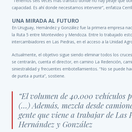
“Tenemos seis veces más tránsito donde no hay peaje que dond
capacidad. Es ahí donde necesitamos intervenir”, enfatiza Cerril
UNA MIRADA AL FUTURO
En Uruguay, Hernández y González fue la primera empresa naci
la Ruta 5 entre Montevideo y Mendoza. Entre lo trabajado esto
intercambiadores en Las Piedras, en el acceso a la Unidad Agro
Actualmente, el objetivo sigue siendo eliminar todos los cruce
se centrarán, cuenta el director, en camino La Redención, cam
siniestralidad y frecuentes embotellamientos. “No se puede ha
de punta a punta”, sostiene.
“El volumen de 40.000 vehículos p
(…) Además, mezcla desde camione
gente que viene a trabajar de Las P
Hernández y González