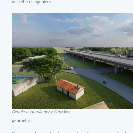
describe el ingeniero.
Gentileza: Hernández y González
perimetral.