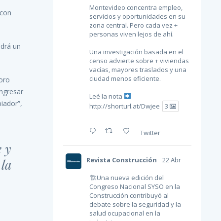
Montevideo concentra empleo,
 con
servicios y oportunidades en su
zona central. Pero cada vez +
personas viven lejos de ahí.
ndrá un
Una investigación basada en el
censo advierte sobre + viviendas
vacías, mayores traslados y una
ciudad menos eficiente.
foro
ingresar
Leé la nota
iador”,
http://shorturl.at/Dwjee
3
Twitter
e y
Revista Construcción
22 Abr
 la
🏗Una nueva edición del
Congreso Nacional SYSO en la
Construcción contribuyó al
debate sobre la seguridad y la
salud ocupacional en la