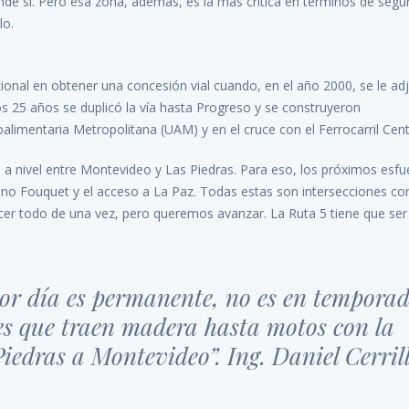
e sí. Pero esa zona, además, es la más crítica en términos de segur
lo.
onal en obtener una concesión vial cuando, en el año 2000, se le ad
s 25 años se duplicó la vía hasta Progreso y se construyeron
alimentaria Metropolitana (UAM) y en el cruce con el Ferrocarril Cent
s a nivel entre Montevideo y Las Piedras. Para eso, los próximos esf
ino Fouquet y el acceso a La Paz. Todas estas son intersecciones con
cer todo de una vez, pero queremos avanzar. La Ruta 5 tiene que ser
or día es permanente, no es en tempora
s que traen madera hasta motos con la
iedras a Montevideo”. Ing. Daniel Cerril