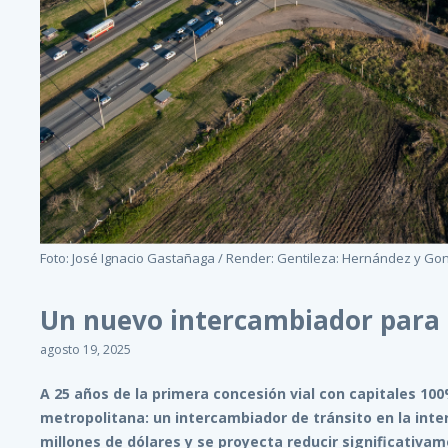
Foto: José Ignacio Gastañaga / Render: Gentileza: Hernández y Go
Un nuevo intercambiador para 
agosto 19, 2025
A 25 años de la primera concesión vial con capitales 10
metropolitana: un intercambiador de tránsito en la inters
millones de dólares y se proyecta reducir significativame