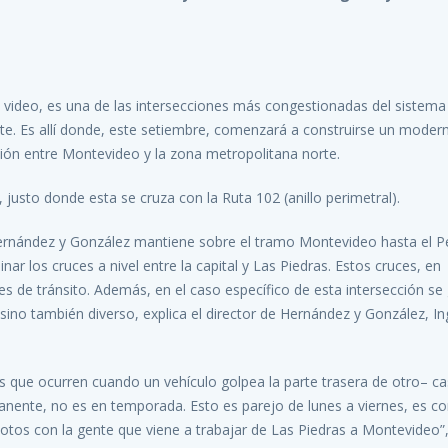
te video, es una de las intersecciones más congestionadas del sistema 
te. Es allí donde, este setiembre, comenzará a construirse un moder
ación entre Montevideo y la zona metropolitana norte.
, justo donde esta se cruza con la Ruta 102 (anillo perimetral).
Hernández y González mantiene sobre el tramo Montevideo hasta el P
r los cruces a nivel entre la capital y Las Piedras. Estos cruces, en
es de tránsito. Además, en el caso específico de esta intersección se
 sino también diverso, explica el director de Hernández y González, In
 que ocurren cuando un vehículo golpea la parte trasera de otro– ca
manente, no es en temporada. Esto es parejo de lunes a viernes, es c
os con la gente que viene a trabajar de Las Piedras a Montevideo”