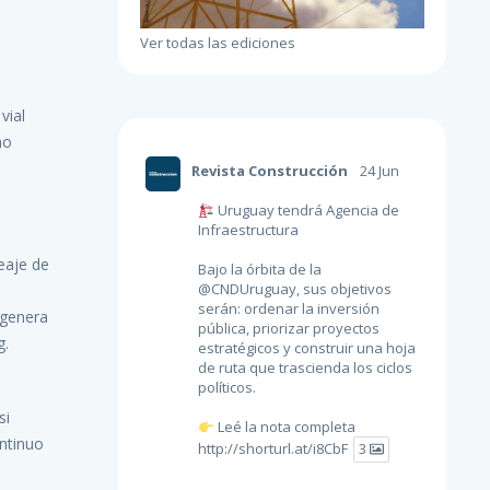
Ver todas las ediciones
vial
no
Revista Construcción
24 Jun
Uruguay tendrá Agencia de
Infraestructura
eaje de
Bajo la órbita de la
@CNDUruguay
, sus objetivos
serán: ordenar la inversión
 genera
pública, priorizar proyectos
g.
estratégicos y construir una hoja
de ruta que trascienda los ciclos
políticos.
si
Leé la nota completa
ontinuo
http://shorturl.at/i8CbF
3
,