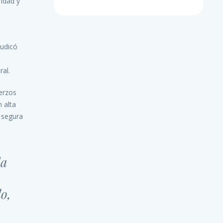
idad y
judicó
ral.
uerzos
 alta
 segura
da
lo,