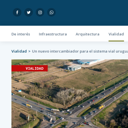
De interés
Infraestructura
Arquitectura
Vialidad
Vialidad
Un nuevo intercambiador para el sistema vial urugu
VIALIDAD