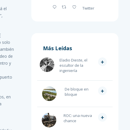
Twitter
á el
”,
E
o solo
Más Leídas
También
ideo de
Eladio Dieste, el
+
ntro y
escultor de la
ingeniería
 puerto
De bloque en
+
bloque
os, en
a
ROC: una nueva
+
chance