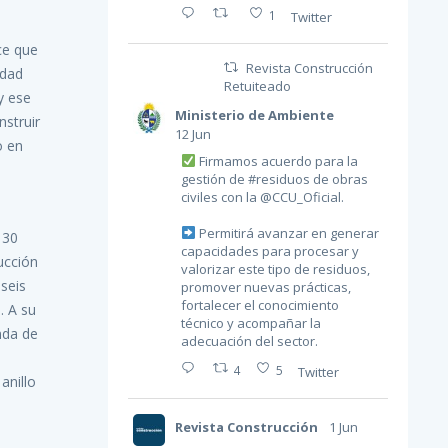
1
Twitter
ce que
Revista Construcción
idad
Retuiteado
y ese
Ministerio de Ambiente
nstruir
12 Jun
o en
Firmamos acuerdo para la
gestión de
#residuos
de obras
civiles con la
@CCU_Oficial
.
Permitirá avanzar en generar
 30
capacidades para procesar y
ucción
valorizar este tipo de residuos,
seis
promover nuevas prácticas,
fortalecer el conocimiento
. A su
técnico y acompañar la
nda de
adecuación del sector.
4
5
Twitter
anillo
Revista Construcción
1 Jun