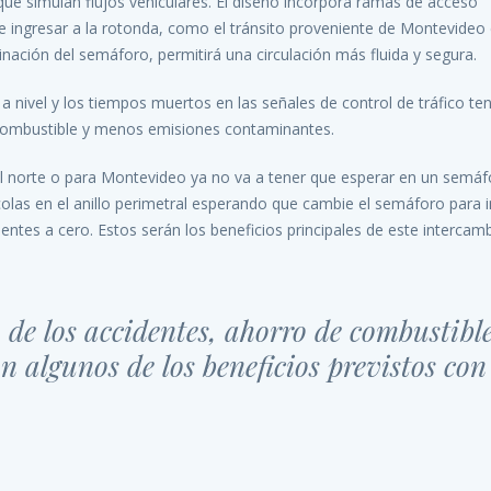
ue simulan flujos vehiculares. El diseño incorpora ramas de acceso
 de ingresar a la rotonda, como el tránsito proveniente de Montevideo
minación del semáforo, permitirá una circulación más fluida y segura.
a nivel y los tiempos muertos en las señales de control de tráfico te
 combustible y menos emisiones contaminantes.
r el norte o para Montevideo ya no va a tener que esperar en un semá
olas en el anillo perimetral esperando que cambie el semáforo para 
tes a cero. Estos serán los beneficios principales de este intercamb
de los accidentes, ahorro de combustibl
algunos de los beneficios previstos con